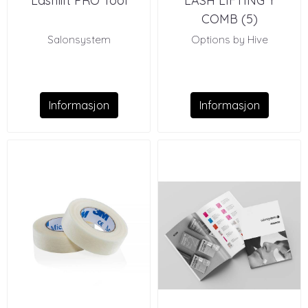
Lashlift PRO Tool
LASH LIFTING Y
COMB (5)
Salonsystem
Options by Hive
Informasjon
Informasjon