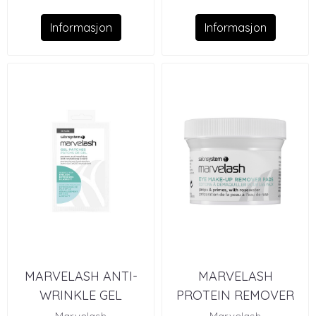
Informasjon
Informasjon
MARVELASH ANTI-
MARVELASH
WRINKLE GEL
PROTEIN REMOVER
PATCHES (10)
PADS (75)