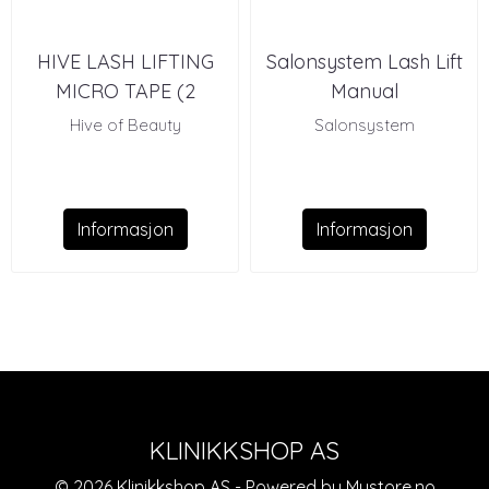
HIVE LASH LIFTING
Salonsystem Lash Lift
MICRO TAPE (2
Manual
RULLER)
Hive of Beauty
Salonsystem
Informasjon
Informasjon
KLINIKKSHOP AS
© 2026 Klinikkshop AS - Powered by
Mystore.no