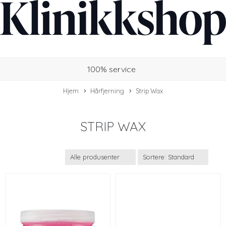
100% service
Hjem
Hårfjerning
Strip Wax
STRIP WAX