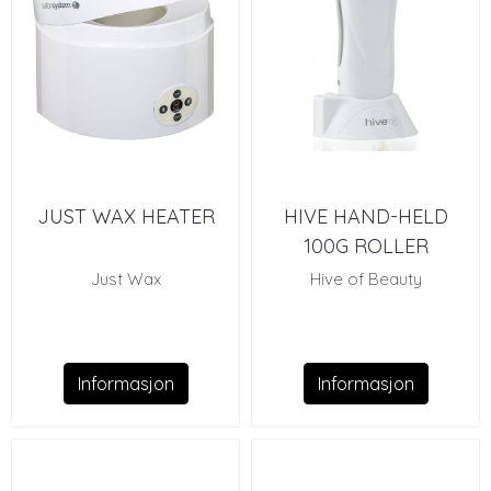
JUST WAX HEATER
HIVE HAND-HELD
100G ROLLER
CARTRIDGE
Just Wax
Hive of Beauty
DEPILATORY HEATER
Informasjon
Informasjon