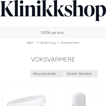
100% service
Hjem
Hårfjerning
Voksvarmere
VOKSVARMERE