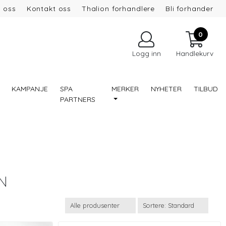
 oss
Kontakt oss
Thalion forhandlere
Bli forhander
0
Logg inn
Handlekurv
KAMPANJE
SPA
MERKER
NYHETER
TILBUD
PARTNERS
N