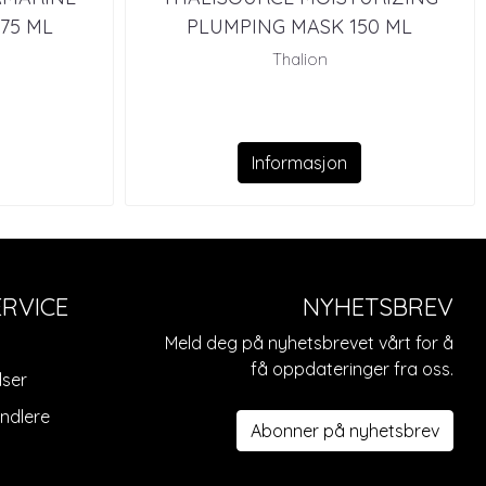
75 ML
PLUMPING MASK 150 ML
Thalion
Informasjon
RVICE
NYHETSBREV
Meld deg på nyhetsbrevet vårt for å
få oppdateringer fra oss.
lser
andlere
Abonner på nyhetsbrev