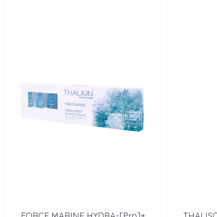
FORCE MARINE HYDRA-[Pro]+
THALIS