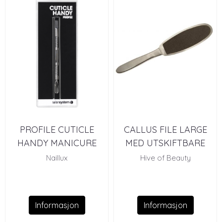
PROFILE CUTICLE
CALLUS FILE LARGE
HANDY MANICURE
MED UTSKIFTBARE
TOOL
PADS
Naillux
Hive of Beauty
Informasjon
Informasjon