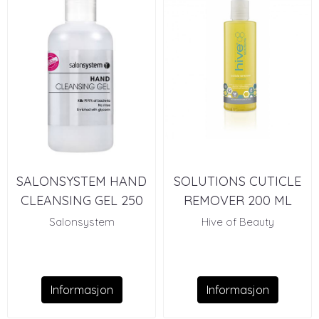
SALONSYSTEM HAND
SOLUTIONS CUTICLE
CLEANSING GEL 250
REMOVER 200 ML
ML( 70%)
Salonsystem
Hive of Beauty
Informasjon
Informasjon