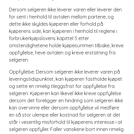
Dersom selgeren ikke leverer varen eller leverer den
for sent i henhold til avtalen mellom partene, og
dette ikke skyldes kjøperen eller forhold på
kjøperens side, kan kjøperen i henhold til reglene i
forbrukerkjøpslovens kapittel 5 etter
omstendighetene holde kjøpesummen tilbake, kreve
oppfyllelse, heve avtalen og kreve erstatning fra
selgeren.
Oppfyllelse: Dersom selgeren ikke leverer varen på
leveringstidspunktet, kan kjøperen fastholde kjøpet
og sette en rimelig tileggsfrist for oppfyllelse fra
selgeren. Kjøperen kan likevel ikke kreve oppfyllelse
dersom det foreligger en hindring som selgeren ikke
kan overvinne eller dersom oppfyllelse vil medføre
en så stor ulempe eller kostnad for selgeren at det
står i vesentlig misforhold til kjøperens interesse i at
selgeren oppfyller. Faller vanskene bort innen rimelig