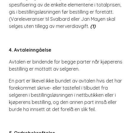
spesifisering av de enkelte elementene i totalprisen,
gis i bestillingsløsningen før bestilling er foretatt.
(Vareleveranser til Svalbard eller Jan Mayen skal
selges uten tillegg av merverdiavgift.
(1)
4. Avtaleinngåelse
Avtalen er bindende for begge parter når kjøperens
bestilling er mottatt av selgeren.
En part er likevel ikke bundet av avtalen hvis det har
forekommet skrive- eller tastefeil i tilbudet fra
selgeren i bestillingsløsningen i nettbutikken eller i
kjøperens bestilling, og den annen part innså eller
burde ha innsett at det forelå en slik feil.
5. Ordrebekreftelse