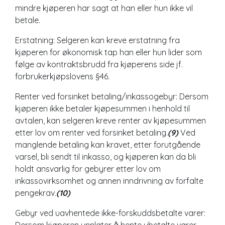
mindre kjøperen har sagt at han eller hun ikke vil
betale.
Erstatning: Selgeren kan kreve erstatning fra
kjøperen for økonomisk tap han eller hun lider som
følge av kontraktsbrudd fra kjøperens side jf.
forbrukerkjøpslovens §46.
Renter ved forsinket betaling/inkassogebyr: Dersom
kjøperen ikke betaler kjøpesummen i henhold til
avtalen, kan selgeren kreve renter av kjøpesummen
etter lov om renter ved forsinket betaling.
(9)
Ved
manglende betaling kan kravet, etter forutgående
varsel, bli sendt til inkasso, og kjøperen kan da bli
holdt ansvarlig for gebyrer etter lov om
inkassovirksomhet og annen inndrivning av forfalte
pengekrav.
(10)
Gebyr ved uavhentede ikke-forskuddsbetalte varer:
Dersom kjøperen unnlater å hente ubetalte varer,