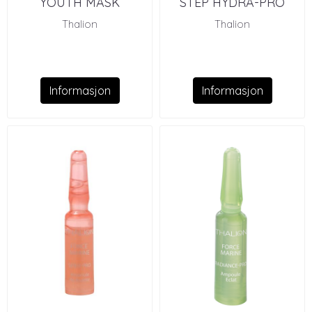
YOUTH MASK
STEP HYDRA-PRO
MASK
Thalion
Thalion
Informasjon
Informasjon