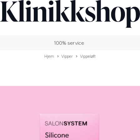
100% service
Hjem
Vipper
Vippeløft