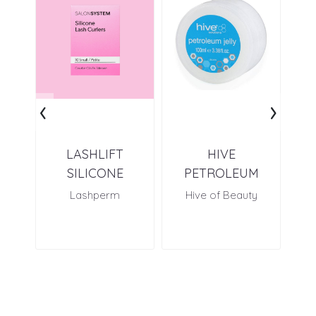
‹
›
LASHLIFT
HIVE
OP
SILICONE
PETROLEUM
WA
CURLERS S (10)
JELLY (75 ML)
Lashperm
Hive of Beauty
O