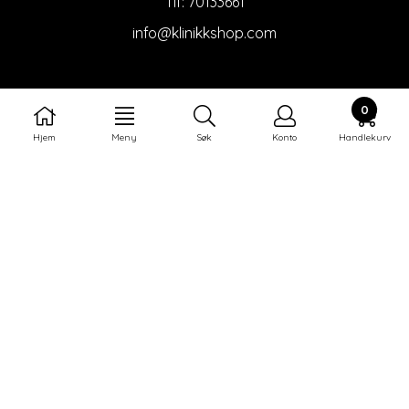
Tlf:
70133661
info@klinikkshop.com
KUNDESERVICE
0
Om oss
Hjem
Meny
Søk
Konto
Handlekurv
Salgsbetingelser
Thalion forhandlere
Bli forhander
NYHETSBREV
Meld deg på nyhetsbrevet vårt for å få
oppdateringer fra oss.
Abonner på nyhetsbrev