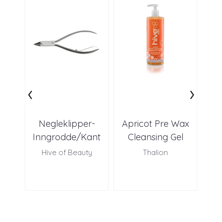
‹
›
Negleklipper-
Apricot Pre Wax
Inngrodde/Kant
Cleansing Gel
BO
Hive of Beauty
Thalion