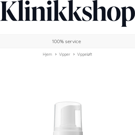
100% service
Hjem
Vipper
Vippeløft