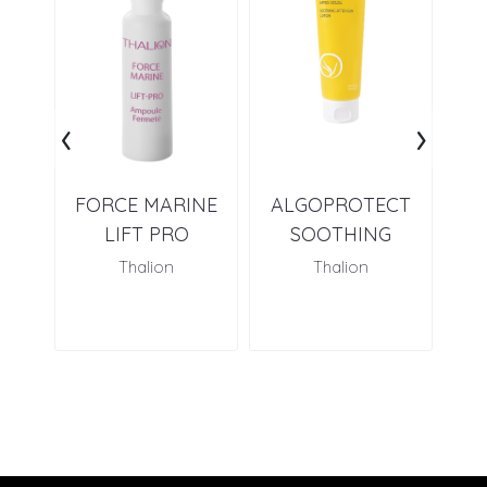
‹
›
FORCE MARINE
ALGOPROTECT
BI
LIFT PRO
SOOTHING
U
AFTER-SUN
Thalion
Thalion
LOTION