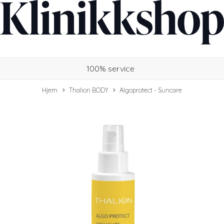
100% service
Hjem
Thalion BODY
Algoprotect - Suncare