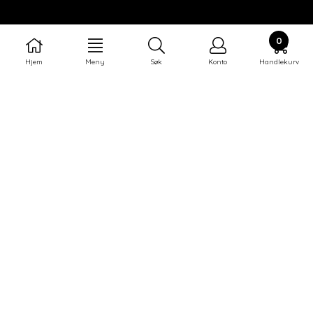
KUNDESERVICE
0
Om oss
Hjem
Meny
Søk
Konto
Handlekurv
Salgsbetingelser
Thalion forhandlere
Bli forhander
NYHETSBREV
Meld deg på nyhetsbrevet vårt for å få
oppdateringer fra oss.
Abonner på nyhetsbrev