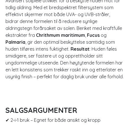
Avansert solpleie utviklet for å beskytte huden mot for
tidlig aldring. Med et bredspektret filtersystem som
effektivt skjermer mot både UVA- og UVB-stråler,
bidrar denne formelen til å redusere synlige
aldringstegn forårsaket av solen. Beriket med kraftfulle
ekstrakter fra
Chrithmum
maritimum
,
Fucus
og
Palmaria
, gir den optimal beskyttelse samtidig som
huden tilføres intens fuktighet.
Resultat
: Huden føles
smidigere, ser fastere ut og opprettholder sitt
ungdommelige utseende. Den høytytende formelen har
en lett konsistens som trekker raskt inn og etterlater en
usynlig finish – perfekt for daglig bruk under alle forhold.
SALGSARGUMENTER
✔ 2-i-1 bruk – Egnet for både ansikt og kropp