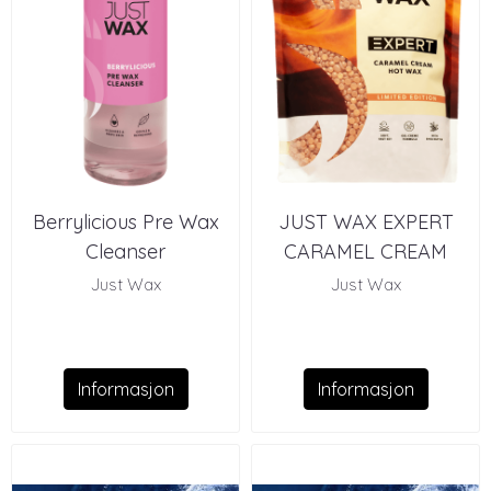
Berrylicious Pre Wax
JUST WAX EXPERT
Cleanser
CARAMEL CREAM
HOT WAX
Just Wax
Just Wax
Informasjon
Informasjon