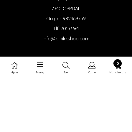
7340 OPPDAL
Org. nr. 982469759
Tlf:
70133661
info@klinikkshop.com
KUNDESERVICE
0
Om oss
Hjem
Meny
Søk
Konto
Handlekurv
Salgsbetingelser
Thalion forhandlere
Bli forhander
NYHETSBREV
Meld deg på nyhetsbrevet vårt for å få